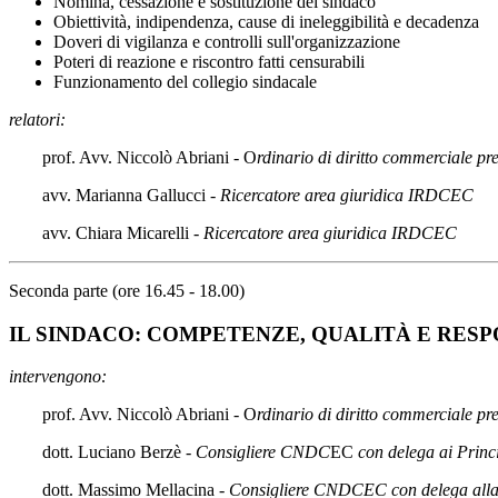
Nomina, cessazione e sostituzione del sindaco
Obiettività, indipendenza, cause di ineleggibilità e decadenza
Doveri di vigilanza e controlli sull'organizzazione
Poteri di reazione e riscontro fatti censurabili
Funzionamento del collegio sindacale
relatori:
prof. Avv. Niccolò Abriani - O
rdinario di diritto commerciale pre
avv. Marianna Gallucci -
Ricercatore area giuridica IRDCEC
avv. Chiara Micarelli
- Ricercatore area giuridica IRDCEC
Seconda parte (ore 16.45 - 18.00)
IL SINDACO: COMPETENZE, QUALITÀ E RES
intervengono:
prof. Avv. Niccolò Abriani - O
rdinario di diritto commerciale pre
dott. Luciano Berzè -
Consigliere CNDC
EC
con delega ai Princ
dott. Massimo Mellacina -
Consigliere CNDCEC con delega alla T