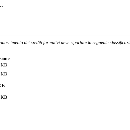
EC
oscimento dei crediti formativi deve riportare la seguente classificaz
sione
3 KB
5 KB
 KB
8 KB