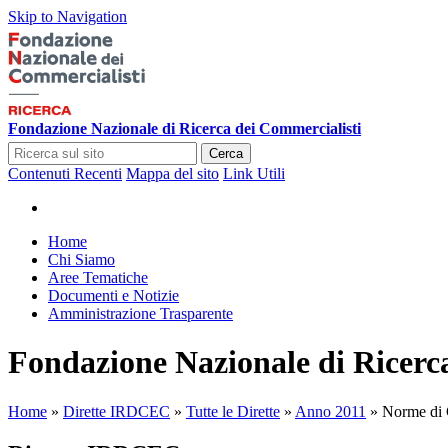
Skip to Navigation
Fondazione Nazionale di Ricerca dei Commercialisti
Cerca
Contenuti Recenti
Mappa del sito
Link Utili
Home
Chi Siamo
Aree Tematiche
Documenti e Notizie
Amministrazione Trasparente
Fondazione Nazionale di Ricerc
Home
»
Dirette IRDCEC
»
Tutte le Dirette
»
Anno 2011
»
Norme di 