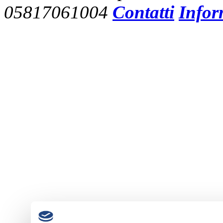
05817061004
Contatti
Infor