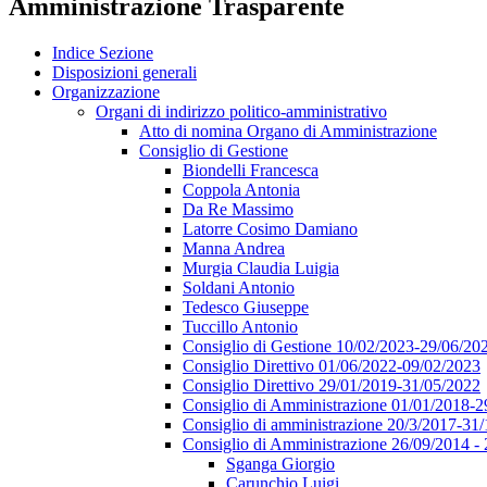
Amministrazione Trasparente
Indice Sezione
Disposizioni generali
Organizzazione
Organi di indirizzo politico-amministrativo
Atto di nomina Organo di Amministrazione
Consiglio di Gestione
Biondelli Francesca
Coppola Antonia
Da Re Massimo
Latorre Cosimo Damiano
Manna Andrea
Murgia Claudia Luigia
Soldani Antonio
Tedesco Giuseppe
Tuccillo Antonio
Consiglio di Gestione 10/02/2023-29/06/20
Consiglio Direttivo 01/06/2022-09/02/2023
Consiglio Direttivo 29/01/2019-31/05/2022
Consiglio di Amministrazione 01/01/2018-2
Consiglio di amministrazione 20/3/2017-31
Consiglio di Amministrazione 26/09/2014 -
Sganga Giorgio
Carunchio Luigi