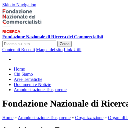
Skip to Navigation
Fondazione Nazionale di Ricerca dei Commercialisti
Cerca
Contenuti Recenti
Mappa del sito
Link Utili
Home
Chi Siamo
Aree Tematiche
Documenti e Notizie
Amministrazione Trasparente
Fondazione Nazionale di Ricerc
Home
»
Amministrazione Trasparente
»
Organizzazione
»
Organi di i