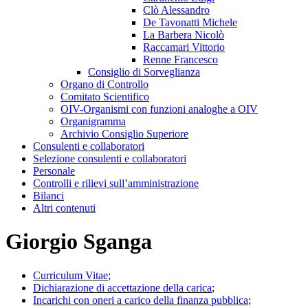
Clò Alessandro
De Tavonatti Michele
La Barbera Nicolò
Raccamari Vittorio
Renne Francesco
Consiglio di Sorveglianza
Organo di Controllo
Comitato Scientifico
OIV-Organismi con funzioni analoghe a OIV
Organigramma
Archivio Consiglio Superiore
Consulenti e collaboratori
Selezione consulenti e collaboratori
Personale
Controlli e rilievi sull’amministrazione
Bilanci
Altri contenuti
Giorgio Sganga
Curriculum Vitae
;
Dichiarazione di accettazione della carica
;
Incarichi con oneri a carico della finanza pubblica
;