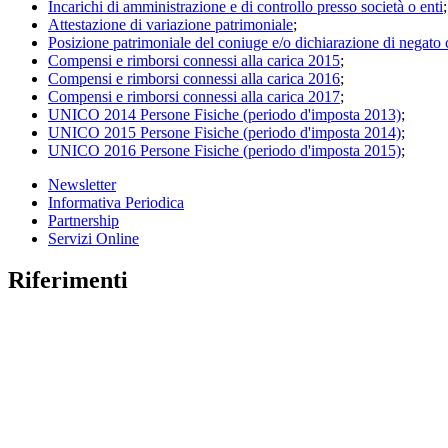
Incarichi di amministrazione e di controllo presso società o enti
;
Attestazione di variazione patrimoniale
;
Posizione patrimoniale del coniuge e/o dichiarazione di negato 
Compensi e rimborsi connessi alla carica 2015
;
Compensi e rimborsi connessi alla carica 2016
;
Compensi e rimborsi connessi alla carica 2017
;
UNICO 2014 Persone Fisiche (periodo d'imposta 2013)
;
UNICO 2015 Persone Fisiche (periodo d'imposta 2014)
;
UNICO 2016 Persone Fisiche (periodo d'imposta 2015)
;
Newsletter
Informativa Periodica
Partnership
Servizi Online
Riferimenti