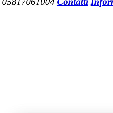
05817061004
Contatti
Infor