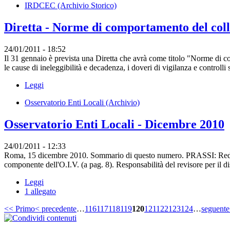
IRDCEC (Archivio Storico)
Diretta - Norme di comportamento del coll
24/01/2011 - 18:52
Il 31 gennaio è prevista una Diretta che avrà come titolo "Norme di comp
le cause di ineleggibilità e decadenza, i doveri di vigilanza e controlli 
Leggi
Osservatorio Enti Locali (Archivio)
Osservatorio Enti Locali - Dicembre 2010
24/01/2011 - 12:33
Roma, 15 dicembre 2010. Sommario di questo numero. PRASSI: Redazi
componente dell'O.I.V. (a pag. 8). Responsabilità del revisore per il dis
Leggi
1 allegato
<< Primo
< precedente
…
116
117
118
119
120
121
122
123
124
…
seguente