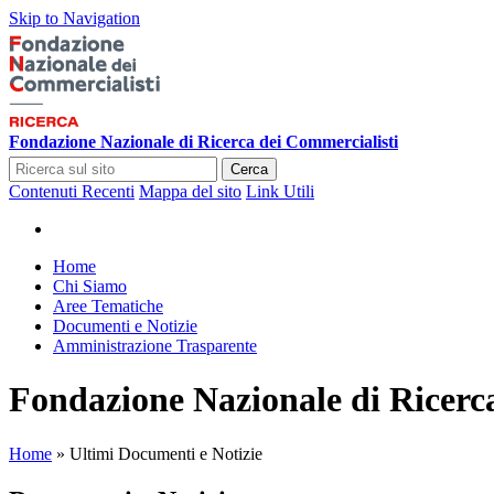
Skip to Navigation
Fondazione Nazionale di Ricerca dei Commercialisti
Cerca
Contenuti Recenti
Mappa del sito
Link Utili
Home
Chi Siamo
Aree Tematiche
Documenti e Notizie
Amministrazione Trasparente
Fondazione Nazionale di Ricerc
Home
»
Ultimi Documenti e Notizie