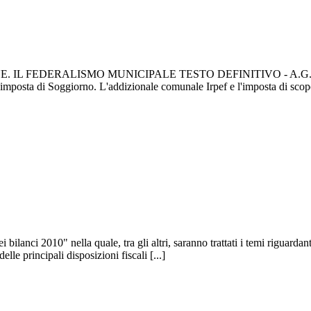
. IL FEDERALISMO MUNICIPALE TESTO DEFINITIVO - A.G. 292-BIS (
ti. L'imposta di Soggiorno. L'addizionale comunale Irpef e l'imposta di 
ilanci 2010" nella quale, tra gli altri, saranno trattati i temi riguardant
elle principali disposizioni fiscali [...]