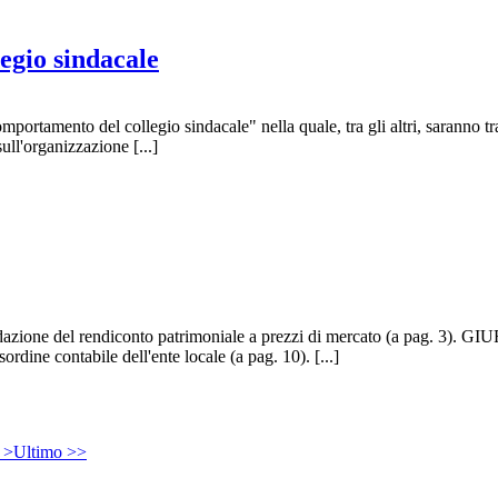
egio sindacale
ortamento del collegio sindacale" nella quale, tra gli altri, saranno tra
sull'organizzazione [...]
one del rendiconto patrimoniale a prezzi di mercato (a pag. 3). GIUR
ordine contabile dell'ente locale (a pag. 10). [...]
 >
Ultimo >>