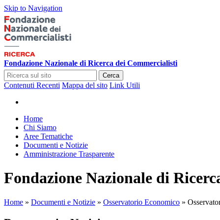
Skip to Navigation
Fondazione Nazionale di Ricerca dei Commercialisti
Cerca
Contenuti Recenti
Mappa del sito
Link Utili
Home
Chi Siamo
Aree Tematiche
Documenti e Notizie
Amministrazione Trasparente
Fondazione Nazionale di Ricerc
Home
»
Documenti e Notizie
»
Osservatorio Economico
»
Osservato