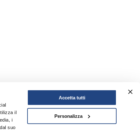
Accetta tutti
ial
ilizza il
Personalizza
edia, i
 dal suo