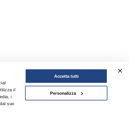
Accetta tutti
ial
ilizza il
Personalizza
edia, i
 dal suo