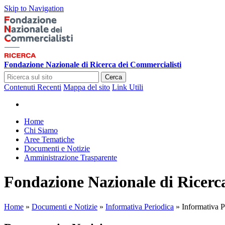
Skip to Navigation
Fondazione Nazionale di Ricerca dei Commercialisti
Cerca
Contenuti Recenti
Mappa del sito
Link Utili
Home
Chi Siamo
Aree Tematiche
Documenti e Notizie
Amministrazione Trasparente
Fondazione Nazionale di Ricerc
Home
»
Documenti e Notizie
»
Informativa Periodica
»
Informativa P