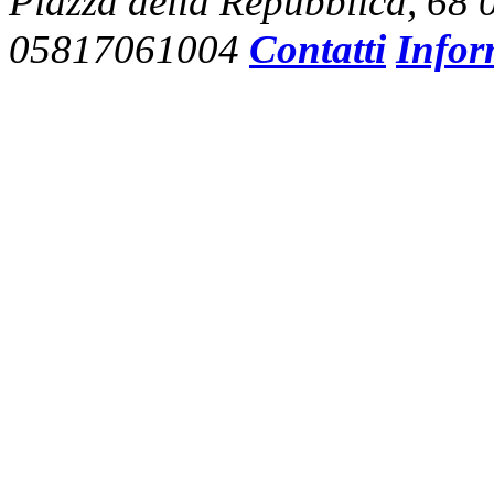
Piazza della Repubblica, 68
05817061004
Contatti
Infor