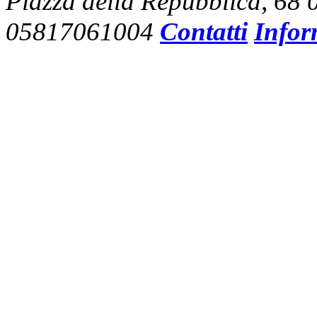
Piazza della Repubblica, 68
05817061004
Contatti
Infor