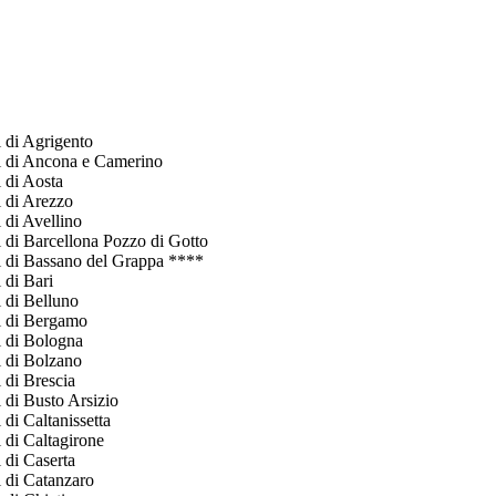
i di Agrigento
li di Ancona e Camerino
i di Aosta
i di Arezzo
 di Avellino
i di Barcellona Pozzo di Gotto
li di Bassano del Grappa ****
 di Bari
i di Belluno
li di Bergamo
i di Bologna
i di Bolzano
 di Brescia
i di Busto Arsizio
 di Caltanissetta
 di Caltagirone
 di Caserta
i di Catanzaro