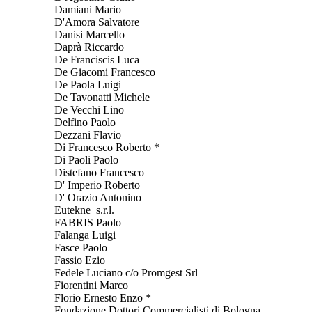
Damiani Mario
D'Amora Salvatore
Danisi Marcello
Daprà Riccardo
De Franciscis Luca
De Giacomi Francesco
De Paola Luigi
De Tavonatti Michele
De Vecchi Lino
Delfino Paolo
Dezzani Flavio
Di Francesco Roberto *
Di Paoli Paolo
Distefano Francesco
D' Imperio Roberto
D' Orazio Antonino
Eutekne s.r.l.
FABRIS Paolo
Falanga Luigi
Fasce Paolo
Fassio Ezio
Fedele Luciano c/o Promgest Srl
Fiorentini Marco
Florio Ernesto Enzo *
Fondazione Dottori Commercialisti di Bologna