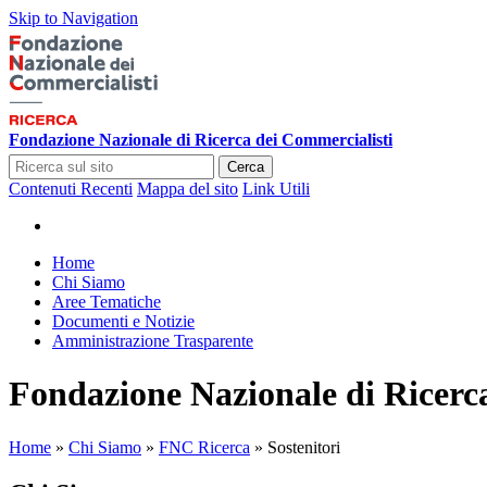
Skip to Navigation
Fondazione Nazionale di Ricerca dei Commercialisti
Cerca
Contenuti Recenti
Mappa del sito
Link Utili
Home
Chi Siamo
Aree Tematiche
Documenti e Notizie
Amministrazione Trasparente
Fondazione Nazionale di Ricerc
Home
»
Chi Siamo
»
FNC Ricerca
»
Sostenitori