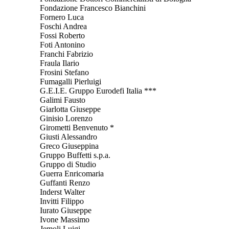
Fondazione Francesco Bianchini
Fornero Luca
Foschi Andrea
Fossi Roberto
Foti Antonino
Franchi Fabrizio
Fraula Ilario
Frosini Stefano
Fumagalli Pierluigi
G.E.I.E. Gruppo Eurodefi Italia ***
Galimi Fausto
Giarlotta Giuseppe
Ginisio Lorenzo
Girometti Benvenuto *
Giusti Alessandro
Greco Giuseppina
Gruppo Buffetti s.p.a.
Gruppo di Studio
Guerra Enricomaria
Guffanti Renzo
Inderst Walter
Invitti Filippo
Iurato Giuseppe
Ivone Massimo
Jemoli Luigi