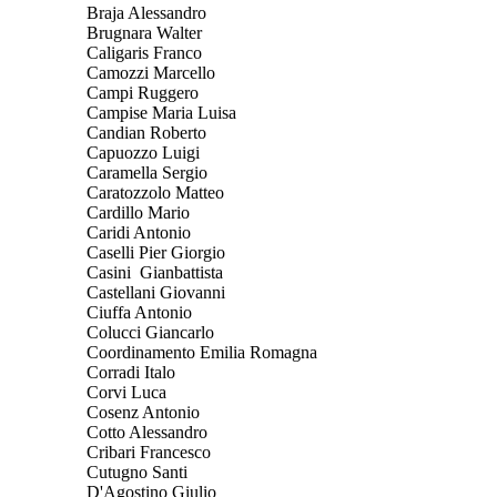
Braja Alessandro
Brugnara Walter
Caligaris Franco
Camozzi Marcello
Campi Ruggero
Campise Maria Luisa
Candian Roberto
Capuozzo Luigi
Caramella Sergio
Caratozzolo Matteo
Cardillo Mario
Caridi Antonio
Caselli Pier Giorgio
Casini Gianbattista
Castellani Giovanni
Ciuffa Antonio
Colucci Giancarlo
Coordinamento Emilia Romagna
Corradi Italo
Corvi Luca
Cosenz Antonio
Cotto Alessandro
Cribari Francesco
Cutugno Santi
D'Agostino Giulio