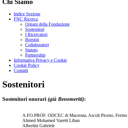
Chi Siamo
Indice Sezione
FNC Ricerca
Organi della Fondazione
Sostenitori
I Ricercatori
Borsisti
Collaboratori
Statuto
Partnership
Informativa Privacy e Cookie
Cookie Policy
Contatti
Sostenitori
Sostenitori onorari
(già Benemeriti)
:
A.FO.PROF. ODCEC di Macerata, Ascoli Piceno, Fermo
Ahmed Mohamed Varetti Liban
Albertini Gabriele