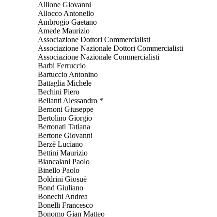
Allione Giovanni
Allocco Antonello
Ambrogio Gaetano
Amede Maurizio
Associazione Dottori Commercialisti
Associazione Nazionale Dottori Commercialisti
Associazione Nazionale Commercialisti
Barbi Ferruccio
Bartuccio Antonino
Battaglia Michele
Bechini Piero
Bellanti Alessandro *
Bernoni Giuseppe
Bertolino Giorgio
Bertonati Tatiana
Bertone Giovanni
Berzè Luciano
Bettini Maurizio
Biancalani Paolo
Binello Paolo
Boldrini Giosuè
Bond Giuliano
Bonechi Andrea
Bonelli Francesco
Bonomo Gian Matteo