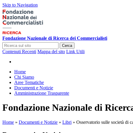
Skip to Navigation
Fondazione Nazionale di Ricerca dei Commercialisti
Cerca
Contenuti Recenti
Mappa del sito
Link Utili
Home
Chi Siamo
Aree Tematiche
Documenti e Notizie
Amministrazione Trasparente
Fondazione Nazionale di Ricerc
Home
»
Documenti e Notizie
»
Libri
»
Osservatorio sulle società di c