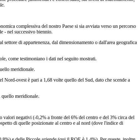
le.
 economica complessiva del nostro Paese si sia avviata verso un percorso
le - nel successivo biennio.
 dal settore di appartenenza, dal dimensionamento o dall'area geografica
sole, come testimoniano i dati nel seguito mostrati.
quello meridionale.
nel Nord-ovest è pari a 1,68 volte quello del Sud, dato che scende a
i quello meridionale.
no valori negativi (-0,2% a fronte del 6% del centro e del 3% circa del
petto di quelle posizionate al centro e al nord (dove l'indice di
8%) e delle Piccole aziende (qui il ROE è 1,4%). Per queste, inoltre,