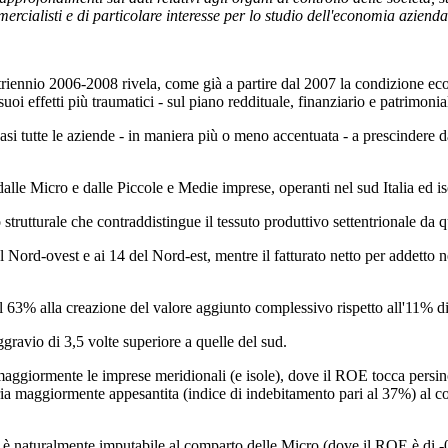
mercialisti e di particolare interesse per lo studio dell'economia azienda
vi al triennio 2006-2008 rivela, come già a partire dal 2007 la condizione
oi effetti più traumatici - sul piano reddituale, finanziario e patrimonia
quasi tutte le aziende - in maniera più o meno accentuata - a prescindere
 dalle Micro e dalle Piccole e Medie imprese, operanti nel sud Italia ed i
io strutturale che contraddistingue il tessuto produttivo settentrionale da 
l Nord-ovest e ai 14 del Nord-est, mentre il fatturato netto per addetto 
 il 63% alla creazione del valore aggiunto complessivo rispetto all'11% d
gravio di 3,5 volte superiore a quelle del sud.
to maggiormente le imprese meridionali (e isole), dove il ROE tocca persi
ria maggiormente appesantita (indice di indebitamento pari al 37%) al cos
è naturalmente imputabile al comparto delle Micro (dove il ROE è di -0,