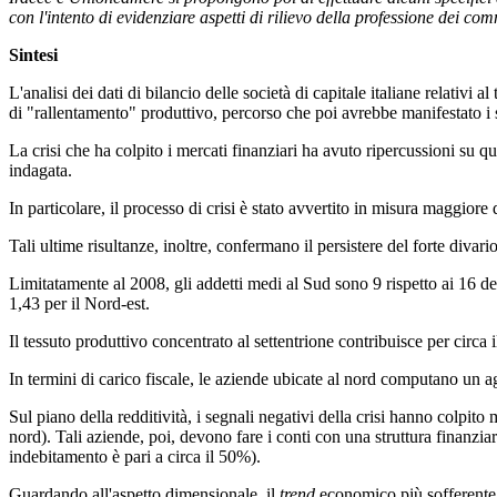
con l'intento di evidenziare aspetti di rilievo della professione dei com
Sintesi
L'analisi dei dati di bilancio delle società di capitale italiane relati
di "rallentamento" produttivo, percorso che poi avrebbe manifestato i su
La crisi che ha colpito i mercati finanziari ha avuto ripercussioni su 
indagata.
In particolare, il processo di crisi è stato avvertito in misura maggiore
Tali ultime risultanze, inoltre, confermano il persistere del forte divar
Limitatamente al 2008, gli addetti medi al Sud sono 9 rispetto ai 16 de
1,43 per il Nord-est.
Il tessuto produttivo concentrato al settentrione contribuisce per circa
In termini di carico fiscale, le aziende ubicate al nord computano un ag
Sul piano della redditività, i segnali negativi della crisi hanno colpi
nord). Tali aziende, poi, devono fare i conti con una struttura finanzia
indebitamento è pari a circa il 50%).
Guardando all'aspetto dimensionale, il
trend
economico più sofferente 