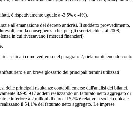
difatti, è rispettivamente uguale a -3,5% e -4%).
 grazie all'emanazione del decreto anticrisi. Il suddetto provvedimento,
 durevoli, con la conseguenza che, per gli esercizi chiusi al 2008,
enza in cui riversavano i mercati finanziari).
e.
 che riclassificati come vedremo nel paragrafo 2, rielaborati tenendo conto
nifatturiero e un breve glossario dei principali termini utilizzati
si delle principali risultanze contabili emerse dall'analisi dei bilanci.
ssivamente 8.995.917 addetti realizzando un fatturato netto aggregato di
ato è inferiore a 2 milioni di euro. Il 52% è relativo a società ubicate
 realizzano il 54,1% del fatturato netto aggregato. Le imprese