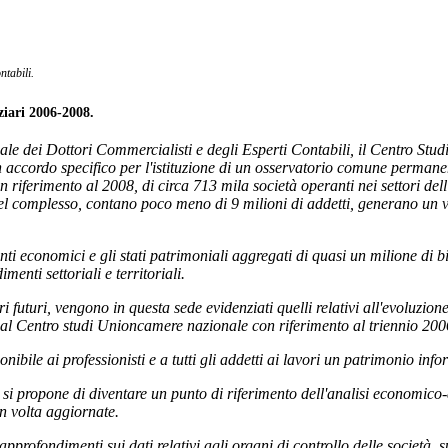
ntabili.
iari 2006-2008.
 dei Dottori Commercialisti e degli Esperti Contabili, il Centro Studi
n accordo specifico per l'istituzione di un osservatorio comune permane
 con riferimento al 2008, di circa 713 mila società operanti nei settori dell
 nel complesso, contano poco meno di 9 milioni di addetti, generano un v
nti economici e gli stati patrimoniali aggregati di quasi un milione di bil
enti settoriali e territoriali.
futuri, vengono in questa sede evidenziati quelli relativi all'evoluzione
ti dal Centro studi Unioncamere nazionale con riferimento al triennio 20
onibile ai professionisti e a tutti gli addetti ai lavori un patrimonio in
i, si propone di diventare un punto di riferimento dell'analisi economico
 in volta aggiornate.
profondimenti sui dati relativi agli organi di controllo delle società, su