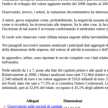
l'indice di sviluppo del valore aggiunto medio del 2008 rispetto al 20
Osservando, invece, i settori, la variazione decrementativa ha interessa
A latere
, giova segnalare come, probabilmente, la negatività assunta dal
come si ricorderà, ha riconosciuto alle imprese, fra le altre cose, la fa
l'iscrizione di tali
assets
è avvenuta confermando il medesimo valore (di c
Si vuole solo rimarcare come siffatta misura urgente abbia inevitabilme
Nei paragrafi successivi saranno analizzati i principali dati aggregati de
della dimensione delle imprese, del settore di attività economica e dell'
In appendice, infine, sono riportate le tavole complete con i dati relativ
nell'analisi.
Nelle tabelle da 1 a 7, poste alla fine del capitolo primo e alle quali si
Relativamente al 2008, i bilanci analizzati sono stati 712.864 relativi 
2.548 miliardi di euro e un valore aggiunto di 510,6 miliardi di euro. L'
nel Nord, dato che sale a 77,3% se si considera l'intero Centronord. Le
industriali, pari al 32,6% del totale, occupano il 45,1% degli addetti to
Allegati
Dimensione
Osservatorio sulle società di capitale