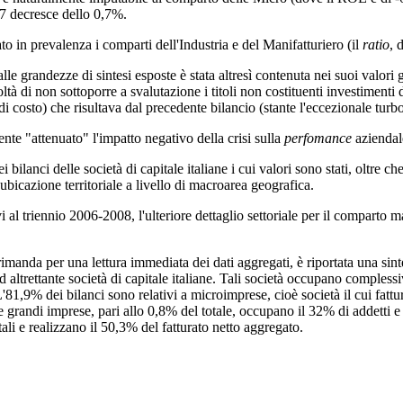
07 decresce dello 0,7%.
to in prevalenza i comparti dell'Industria e del Manifatturiero (il
ratio
, 
le grandezze di sintesi esposte è stata altresì contenuta nei suoi valori
coltà di non sottoporre a svalutazione i titoli non costituenti investimenti
osto) che risultava dal precedente bilancio (stante l'eccezionale turbol
nte "attenuato" l'impatto negativo della crisi sulla
perfomance
aziendal
i bilanci delle società di capitale italiane i cui valori sono stati, oltre
ubicazione territoriale a livello di macroarea geografica.
i al triennio 2006-2008, l'ulteriore dettaglio settoriale per il comparto ma
 rimanda per una lettura immediata dei dati aggregati, è riportata una sinte
ad altrettante società di capitale italiane. Tali società occupano comple
81,9% dei bilanci sono relativi a microimprese, cioè società il cui fattur
 grandi imprese, pari allo 0,8% del totale, occupano il 32% di addetti e
tali e realizzano il 50,3% del fatturato netto aggregato.