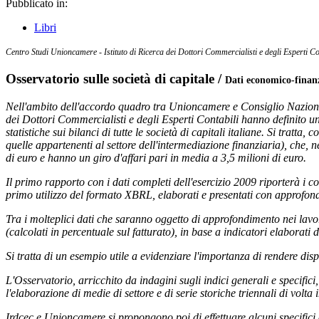
Pubblicato in:
Libri
Centro Studi Unioncamere - Istituto di Ricerca dei Dottori Commercialisti e degli Esperti Co
Osservatorio sulle società di capitale /
Dati economico-finanz
Nell'ambito
dell'accordo quadro tra Unioncamere e Consiglio Nazionale
dei Dottori Commercialisti e degli Esperti Contabili hanno definito u
statistiche sui bilanci di tutte le società di capitali italiane. Si tratta,
quelle appartenenti al settore dell'intermediazione finanziaria), che,
di euro e hanno un giro d'affari pari in media a 3,5 milioni di euro.
Il primo rapporto con i dati completi dell'esercizio 2009 riporterà i co
primo utilizzo del formato XBRL, elaborati e presentati con approfondim
Tra i molteplici dati che saranno oggetto di approfondimento nei lavori 
(calcolati in percentuale sul fatturato), in base a indicatori elabora
Si tratta di un esempio utile a evidenziare l'importanza di rendere disp
L'Osservatorio, arricchito da indagini sugli indici generali e specific
l'elaborazione di medie di settore e di serie storiche triennali di volta
Irdcec e Unioncamere si propongono poi di effettuare alcuni specifici ap