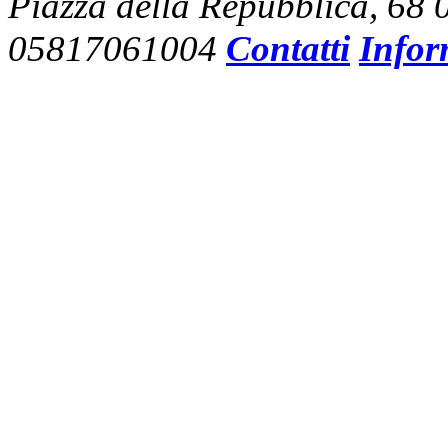
Piazza della Repubblica, 68
05817061004
Contatti
Infor