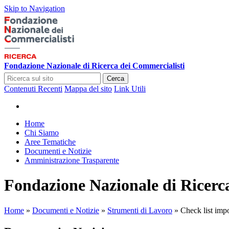
Skip to Navigation
Fondazione Nazionale di Ricerca dei Commercialisti
Cerca
Contenuti Recenti
Mappa del sito
Link Utili
Home
Chi Siamo
Aree Tematiche
Documenti e Notizie
Amministrazione Trasparente
Fondazione Nazionale di Ricerc
Home
»
Documenti e Notizie
»
Strumenti di Lavoro
»
Check list imp