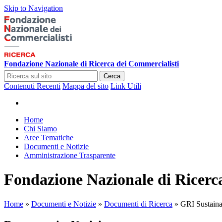
Skip to Navigation
Fondazione Nazionale di Ricerca dei Commercialisti
Cerca
Contenuti Recenti
Mappa del sito
Link Utili
Home
Chi Siamo
Aree Tematiche
Documenti e Notizie
Amministrazione Trasparente
Fondazione Nazionale di Ricerc
Home
»
Documenti e Notizie
»
Documenti di Ricerca
»
GRI Sustainab