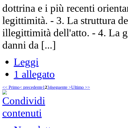
dottrina e i più recenti orien
legittimità. - 3. La struttura de
illegittimità dell'atto. - 4. L
danni da [...]
Leggi
1 allegato
<< Primo
< precedente
1
2
3
4
seguente >
Ultimo >>