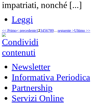
impatriati, nonché [...]
Leggi
<< Primo
< precedente
1
2
3
4
5
6
7
8
9
…
seguente >
Ultimo >>
Newsletter
Informativa Periodica
Partnership
Servizi Online