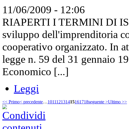
11/06/2009 - 12:06
RIAPERTI I TERMINI DI ISC
sviluppo dell'imprenditoria 
cooperativo organizzato. In at
legge n. 59 del 31 gennaio 19
Economico [...]
Leggi
<< Primo
< precedente
…
10
11
12
13
14
15
16
17
18
seguente >
Ultimo >>