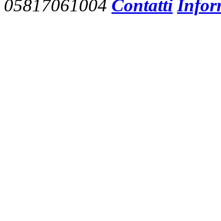
05817061004
Contatti
Infor