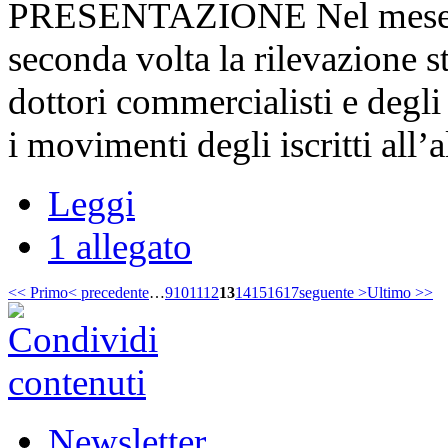
PRESENTAZIONE Nel mese di o
seconda volta la rilevazione sta
dottori commercialisti e degli 
i movimenti degli iscritti all’al
Leggi
1 allegato
<< Primo
< precedente
…
9
10
11
12
13
14
15
16
17
seguente >
Ultimo >>
Newsletter