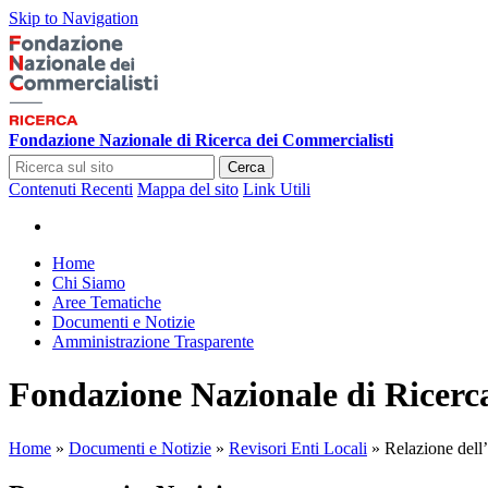
Skip to Navigation
Fondazione Nazionale di Ricerca dei Commercialisti
Cerca
Contenuti Recenti
Mappa del sito
Link Utili
Home
Chi Siamo
Aree Tematiche
Documenti e Notizie
Amministrazione Trasparente
Fondazione Nazionale di Ricerc
Home
»
Documenti e Notizie
»
Revisori Enti Locali
»
Relazione dell’