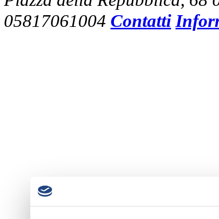
05817061004
Contatti
Infor