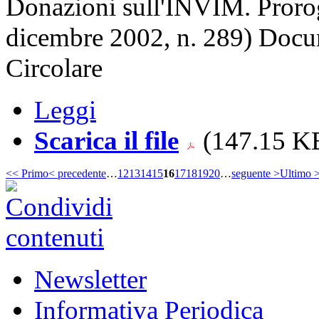
Donazioni sull'INVIM. Proroga
dicembre 2002, n. 289) Docum
Circolare
Leggi
Scarica il file
(147.15 KB
<< Primo
< precedente
…
12
13
14
15
16
17
18
19
20
…
seguente >
Ultimo 
Newsletter
Informativa Periodica