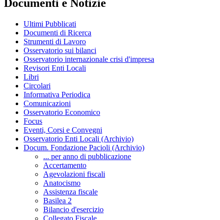
Documenti e Notizie
Ultimi Pubblicati
Documenti di Ricerca
Strumenti di Lavoro
Osservatorio sui bilanci
Osservatorio internazionale crisi d'impresa
Revisori Enti Locali
Libri
Circolari
Informativa Periodica
Comunicazioni
Osservatorio Economico
Focus
Eventi, Corsi e Convegni
Osservatorio Enti Locali (Archivio)
Docum. Fondazione Pacioli (Archivio)
... per anno di pubblicazione
Accertamento
Agevolazioni fiscali
Anatocismo
Assistenza fiscale
Basilea 2
Bilancio d'esercizio
Collegato Fiscale