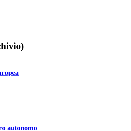
hivio)
uropea
voro autonomo