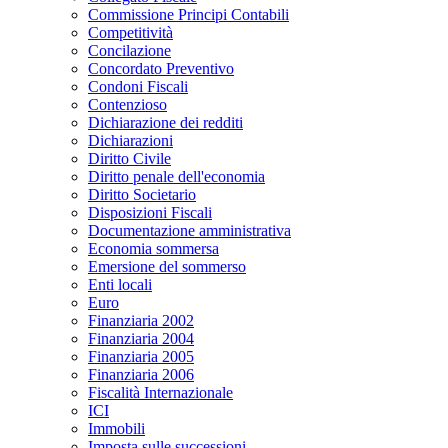
Commissione Principi Contabili
Competitività
Concilazione
Concordato Preventivo
Condoni Fiscali
Contenzioso
Dichiarazione dei redditi
Dichiarazioni
Diritto Civile
Diritto penale dell'economia
Diritto Societario
Disposizioni Fiscali
Documentazione amministrativa
Economia sommersa
Emersione del sommerso
Enti locali
Euro
Finanziaria 2002
Finanziaria 2004
Finanziaria 2005
Finanziaria 2006
Fiscalità Internazionale
ICI
Immobili
Imposta sulle successioni