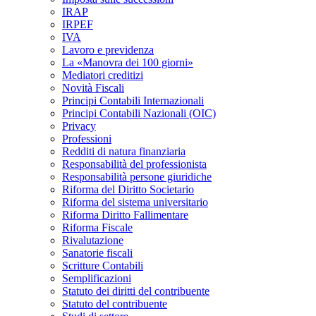
IRAP
IRPEF
IVA
Lavoro e previdenza
La «Manovra dei 100 giorni»
Mediatori creditizi
Novità Fiscali
Principi Contabili Internazionali
Principi Contabili Nazionali (OIC)
Privacy
Professioni
Redditi di natura finanziaria
Responsabilità del professionista
Responsabilità persone giuridiche
Riforma del Diritto Societario
Riforma del sistema universitario
Riforma Diritto Fallimentare
Riforma Fiscale
Rivalutazione
Sanatorie fiscali
Scritture Contabili
Semplificazioni
Statuto dei diritti del contribuente
Statuto del contribuente