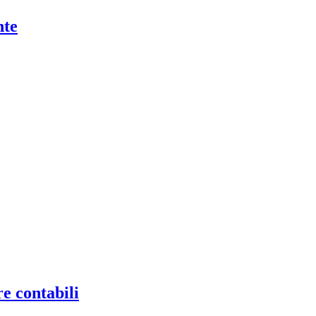
nte
re contabili