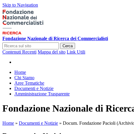
Skip to Navigation
Fondazione Nazionale di Ricerca dei Commercialisti
Cerca
Contenuti Recenti
Mappa del sito
Link Utili
Home
Chi Siamo
Aree Tematiche
Documenti e Notizie
Amministrazione Trasparente
Fondazione Nazionale di Ricerc
Home
»
Documenti e Notizie
»
Docum. Fondazione Pacioli (Archivi