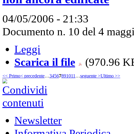
04/05/2006 - 21:33
Documento n. 10 del 4 maggi
Leggi
Scarica il file
(970.96 KB
<< Primo
< precedente
…
3
4
5
6
7
8
9
10
11
…
seguente >
Ultimo >>
Newsletter
Informativa Periodica