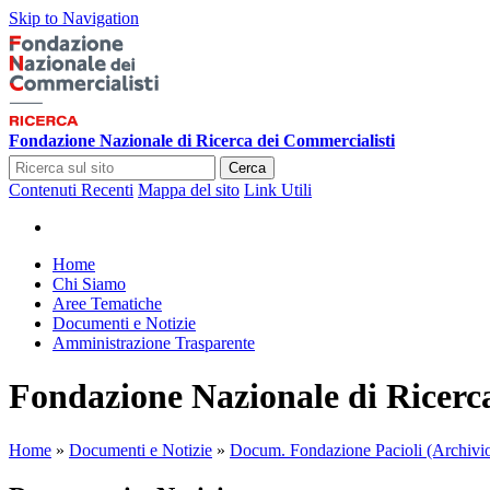
Skip to Navigation
Fondazione Nazionale di Ricerca dei Commercialisti
Cerca
Contenuti Recenti
Mappa del sito
Link Utili
Home
Chi Siamo
Aree Tematiche
Documenti e Notizie
Amministrazione Trasparente
Fondazione Nazionale di Ricerc
Home
»
Documenti e Notizie
»
Docum. Fondazione Pacioli (Archivi