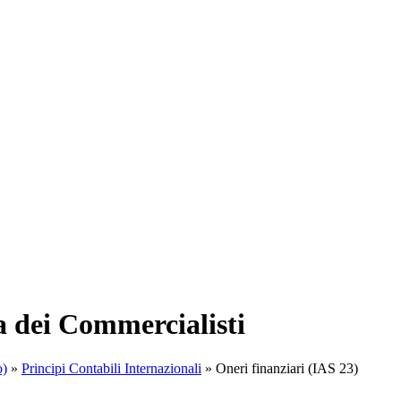
a dei Commercialisti
o)
»
Principi Contabili Internazionali
»
Oneri finanziari (IAS 23)