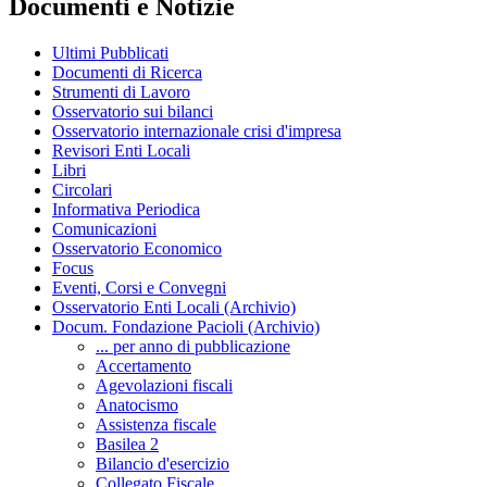
Documenti e Notizie
Ultimi Pubblicati
Documenti di Ricerca
Strumenti di Lavoro
Osservatorio sui bilanci
Osservatorio internazionale crisi d'impresa
Revisori Enti Locali
Libri
Circolari
Informativa Periodica
Comunicazioni
Osservatorio Economico
Focus
Eventi, Corsi e Convegni
Osservatorio Enti Locali (Archivio)
Docum. Fondazione Pacioli (Archivio)
... per anno di pubblicazione
Accertamento
Agevolazioni fiscali
Anatocismo
Assistenza fiscale
Basilea 2
Bilancio d'esercizio
Collegato Fiscale