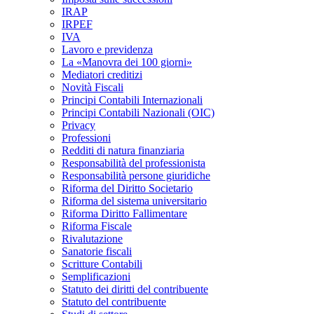
IRAP
IRPEF
IVA
Lavoro e previdenza
La «Manovra dei 100 giorni»
Mediatori creditizi
Novità Fiscali
Principi Contabili Internazionali
Principi Contabili Nazionali (OIC)
Privacy
Professioni
Redditi di natura finanziaria
Responsabilità del professionista
Responsabilità persone giuridiche
Riforma del Diritto Societario
Riforma del sistema universitario
Riforma Diritto Fallimentare
Riforma Fiscale
Rivalutazione
Sanatorie fiscali
Scritture Contabili
Semplificazioni
Statuto dei diritti del contribuente
Statuto del contribuente