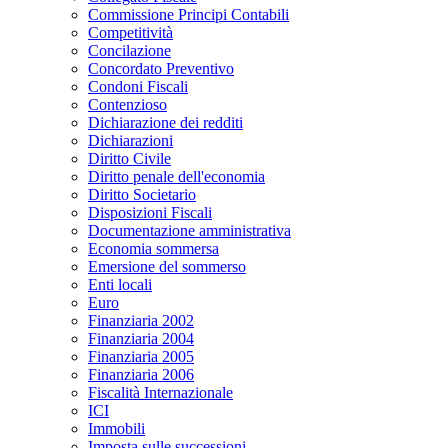
Commissione Principi Contabili
Competitività
Concilazione
Concordato Preventivo
Condoni Fiscali
Contenzioso
Dichiarazione dei redditi
Dichiarazioni
Diritto Civile
Diritto penale dell'economia
Diritto Societario
Disposizioni Fiscali
Documentazione amministrativa
Economia sommersa
Emersione del sommerso
Enti locali
Euro
Finanziaria 2002
Finanziaria 2004
Finanziaria 2005
Finanziaria 2006
Fiscalità Internazionale
ICI
Immobili
Imposta sulle successioni