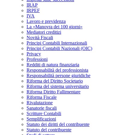
IRAP
IRPEF
IVA
Lavoro e previdenza
La «Manovra dei 100 giorni»
Mediatori creditizi
Novità Fiscali
Principi Contabili Internazionali
Principi Contabili Nazionali (OIC)
Privacy
Professioni
Redditi di natura finanziaria
Responsabilità del professionista
Responsabilità persone giuridiche
Riforma del Diritto Societario
Riforma del sistema universitario
Riforma Diritto Fallimentare
Riforma Fiscale
Rivalutazione
Sanatorie fiscali
Scritture Contabili
Semplificazioni
Statuto dei diritti del contribuente
Statuto del contribuente