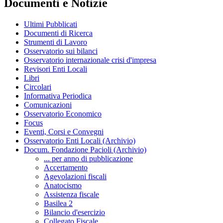
Documenti e Notizie
Ultimi Pubblicati
Documenti di Ricerca
Strumenti di Lavoro
Osservatorio sui bilanci
Osservatorio internazionale crisi d'impresa
Revisori Enti Locali
Libri
Circolari
Informativa Periodica
Comunicazioni
Osservatorio Economico
Focus
Eventi, Corsi e Convegni
Osservatorio Enti Locali (Archivio)
Docum. Fondazione Pacioli (Archivio)
... per anno di pubblicazione
Accertamento
Agevolazioni fiscali
Anatocismo
Assistenza fiscale
Basilea 2
Bilancio d'esercizio
Collegato Fiscale