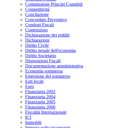
Commissione Principi Contabili
Competitività
Concilazione
Concordato Preventivo
Condoni Fiscali
Contenzioso
Dichiarazione dei redditi
Dichiarazioni
Diritto Civile
Diritto penale dell'economia
Diritto Societario
Disposizioni Fiscali
Documentazione amministrativa
Economia sommersa
Emersione del sommerso
Enti locali
Euro
Finanziaria 2002
Finanziaria 2004
Finanziaria 2005
Finanziaria 2006
Fiscalità Internazionale
ICI
Immobili
Imposta sulle successioni