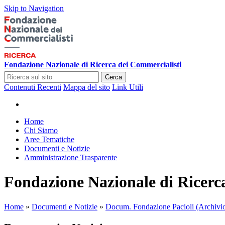
Skip to Navigation
Fondazione Nazionale di Ricerca dei Commercialisti
Cerca
Contenuti Recenti
Mappa del sito
Link Utili
Home
Chi Siamo
Aree Tematiche
Documenti e Notizie
Amministrazione Trasparente
Fondazione Nazionale di Ricerc
Home
»
Documenti e Notizie
»
Docum. Fondazione Pacioli (Archivi