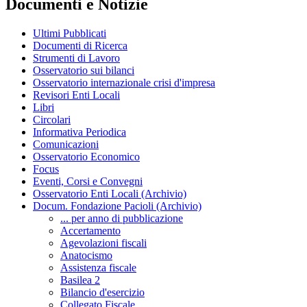
Documenti e Notizie
Ultimi Pubblicati
Documenti di Ricerca
Strumenti di Lavoro
Osservatorio sui bilanci
Osservatorio internazionale crisi d'impresa
Revisori Enti Locali
Libri
Circolari
Informativa Periodica
Comunicazioni
Osservatorio Economico
Focus
Eventi, Corsi e Convegni
Osservatorio Enti Locali (Archivio)
Docum. Fondazione Pacioli (Archivio)
... per anno di pubblicazione
Accertamento
Agevolazioni fiscali
Anatocismo
Assistenza fiscale
Basilea 2
Bilancio d'esercizio
Collegato Fiscale