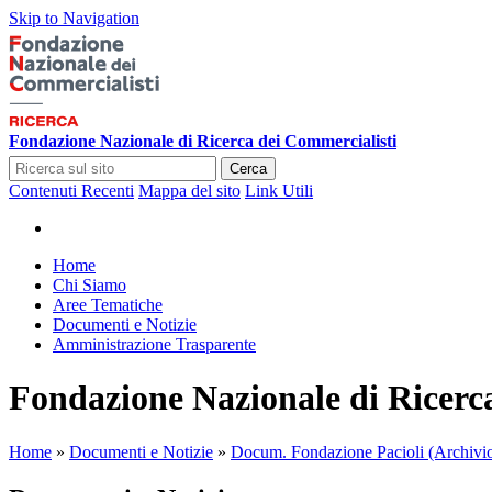
Skip to Navigation
Fondazione Nazionale di Ricerca dei Commercialisti
Cerca
Contenuti Recenti
Mappa del sito
Link Utili
Home
Chi Siamo
Aree Tematiche
Documenti e Notizie
Amministrazione Trasparente
Fondazione Nazionale di Ricerc
Home
»
Documenti e Notizie
»
Docum. Fondazione Pacioli (Archivi