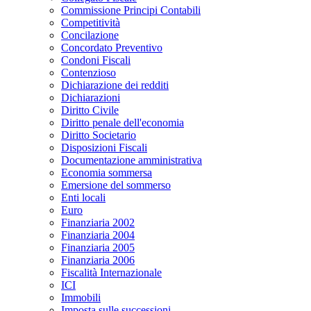
Commissione Principi Contabili
Competitività
Concilazione
Concordato Preventivo
Condoni Fiscali
Contenzioso
Dichiarazione dei redditi
Dichiarazioni
Diritto Civile
Diritto penale dell'economia
Diritto Societario
Disposizioni Fiscali
Documentazione amministrativa
Economia sommersa
Emersione del sommerso
Enti locali
Euro
Finanziaria 2002
Finanziaria 2004
Finanziaria 2005
Finanziaria 2006
Fiscalità Internazionale
ICI
Immobili
Imposta sulle successioni