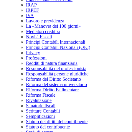
IRAP
IRPEF
IVA
Lavoro e previdenza
La «Manovra dei 100 giorni»
Mediatori creditizi
Novità Fiscali
Principi Contabili Internazionali
Principi Contabili Nazionali (OIC)
Privacy
Professioni
Redditi di natura finanziaria
Responsabilità del professionista
Responsabilità persone giuridiche
Riforma del Diritto Societario
Riforma del sistema universitario
Riforma Diritto Fallimentare
Riforma Fiscale
Rivalutazione
Sanatorie fiscali
Scritture Contabili
Semplificazioni
Statuto dei diritti del contribuente
Statuto del contribuente