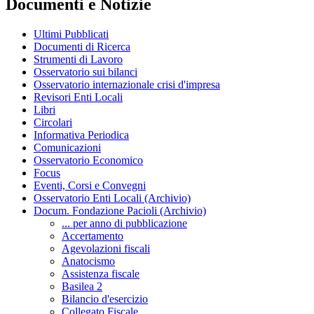
Documenti e Notizie
Ultimi Pubblicati
Documenti di Ricerca
Strumenti di Lavoro
Osservatorio sui bilanci
Osservatorio internazionale crisi d'impresa
Revisori Enti Locali
Libri
Circolari
Informativa Periodica
Comunicazioni
Osservatorio Economico
Focus
Eventi, Corsi e Convegni
Osservatorio Enti Locali (Archivio)
Docum. Fondazione Pacioli (Archivio)
... per anno di pubblicazione
Accertamento
Agevolazioni fiscali
Anatocismo
Assistenza fiscale
Basilea 2
Bilancio d'esercizio
Collegato Fiscale