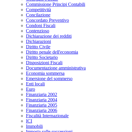
Commissione Principi Contabili
Competitività
Concilazione
Concordato Preventivo
Condoni Fiscali
Contenzioso
Dichiarazione dei redditi
Dichiarazioni
Diritto Civile
Diritto penale dell'economia
Diritto Societario
Disposizioni Fiscali
Documentazione amministrativa
Economia sommersa
Emersione del sommerso
Enti locali
Euro
Finanziaria 2002
Finanziaria 2004
Finanziaria 2005
Finanziaria 2006
Fiscalità Internazionale
ICI
Immobili
Imposta sulle successioni