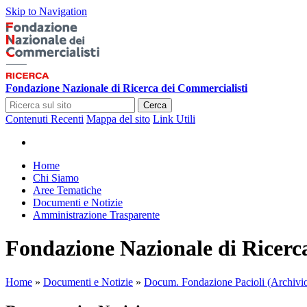
Skip to Navigation
Fondazione Nazionale di Ricerca dei Commercialisti
Cerca
Contenuti Recenti
Mappa del sito
Link Utili
Home
Chi Siamo
Aree Tematiche
Documenti e Notizie
Amministrazione Trasparente
Fondazione Nazionale di Ricerc
Home
»
Documenti e Notizie
»
Docum. Fondazione Pacioli (Archivi