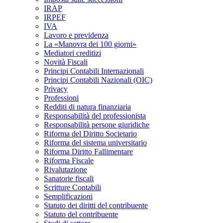
IRAP
IRPEF
IVA
Lavoro e previdenza
La «Manovra dei 100 giorni»
Mediatori creditizi
Novità Fiscali
Principi Contabili Internazionali
Principi Contabili Nazionali (OIC)
Privacy
Professioni
Redditi di natura finanziaria
Responsabilità del professionista
Responsabilità persone giuridiche
Riforma del Diritto Societario
Riforma del sistema universitario
Riforma Diritto Fallimentare
Riforma Fiscale
Rivalutazione
Sanatorie fiscali
Scritture Contabili
Semplificazioni
Statuto dei diritti del contribuente
Statuto del contribuente