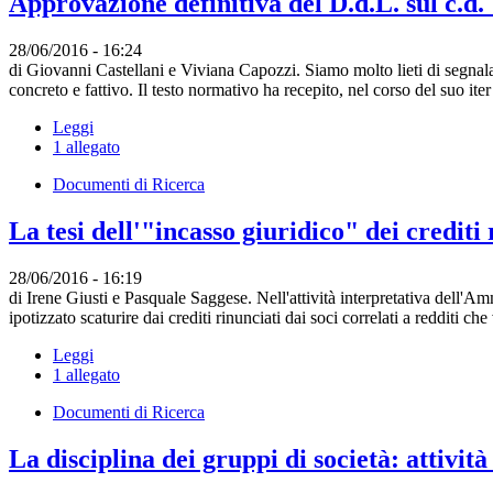
Approvazione definitiva del D.d.L. sul c.d.
28/06/2016 - 16:24
di Giovanni Castellani e Viviana Capozzi. Siamo molto lieti di segnala
concreto e fattivo. Il testo normativo ha recepito, nel corso del suo i
Leggi
1 allegato
Documenti di Ricerca
La tesi dell'"incasso giuridico" dei crediti 
28/06/2016 - 16:19
di Irene Giusti e Pasquale Saggese. Nell'attività interpretativa dell'Am
ipotizzato scaturire dai crediti rinunciati dai soci correlati a redditi c
Leggi
1 allegato
Documenti di Ricerca
La disciplina dei gruppi di società: attivit