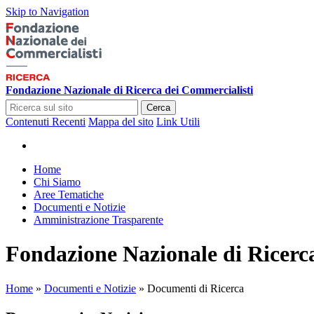
Skip to Navigation
Fondazione Nazionale di Ricerca dei Commercialisti
Cerca
Contenuti Recenti
Mappa del sito
Link Utili
Home
Chi Siamo
Aree Tematiche
Documenti e Notizie
Amministrazione Trasparente
Fondazione Nazionale di Ricerc
Home
»
Documenti e Notizie
»
Documenti di Ricerca