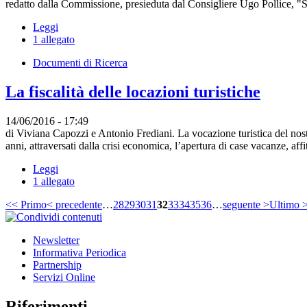
redatto dalla Commissione, presieduta dal Consigliere Ugo Pollice, "S
Leggi
1 allegato
Documenti di Ricerca
La fiscalità delle locazioni turistiche
14/06/2016 - 17:49
di Viviana Capozzi e Antonio Frediani. La vocazione turistica del nost
anni, attraversati dalla crisi economica, l’apertura di case vacanze, affi
Leggi
1 allegato
<< Primo
< precedente
…
28
29
30
31
32
33
34
35
36
…
seguente >
Ultimo 
Newsletter
Informativa Periodica
Partnership
Servizi Online
Riferimenti