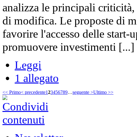
analizza le principali criticit
di modifica. Le proposte di m
favorire l'accesso delle start-
promuovere investimenti [...]
Leggi
1 allegato
<< Primo
< precedente
1
2
3
4
5
6
7
8
9
…
seguente >
Ultimo >>